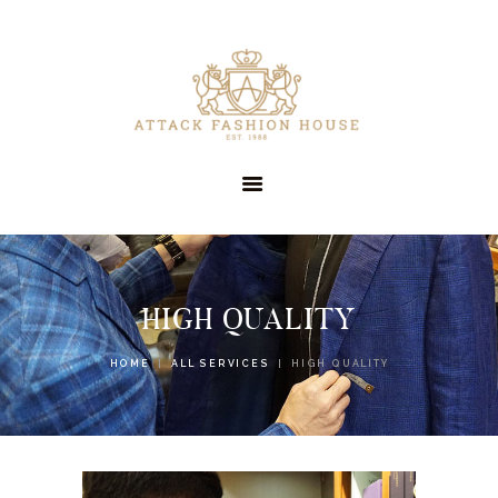
HOME
OUR COMPANY
SERVICES
CLIENTS
CONTACT US
HIGH QUALITY
HOME
ALL SERVICES
HIGH QUALITY