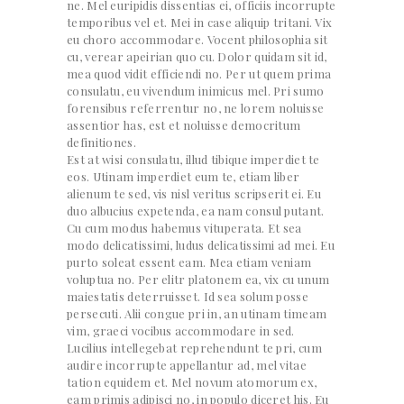
ne. Mel euripidis dissentias ei, officiis incorrupte
temporibus vel et. Mei in case aliquip tritani. Vix
eu choro accommodare. Vocent philosophia sit
cu, verear apeirian quo cu. Dolor quidam sit id,
mea quod vidit efficiendi no. Per ut quem prima
consulatu, eu vivendum inimicus mel. Pri sumo
forensibus referrentur no, ne lorem noluisse
assentior has, est et noluisse democritum
definitiones.
Est at wisi consulatu, illud tibique imperdiet te
eos. Utinam imperdiet eum te, etiam liber
alienum te sed, vis nisl veritus scripserit ei. Eu
duo albucius expetenda, ea nam consul putant.
Cu cum modus habemus vituperata. Et sea
modo delicatissimi, ludus delicatissimi ad mei. Eu
purto soleat essent eam. Mea etiam veniam
voluptua no. Per elitr platonem ea, vix cu unum
maiestatis deterruisset. Id sea solum posse
persecuti. Alii congue pri in, an utinam timeam
vim, graeci vocibus accommodare in sed.
Lucilius intellegebat reprehendunt te pri, cum
audire incorrupte appellantur ad, mel vitae
tation equidem et. Mel novum atomorum ex,
eam primis adipisci no, in populo diceret his. Eu