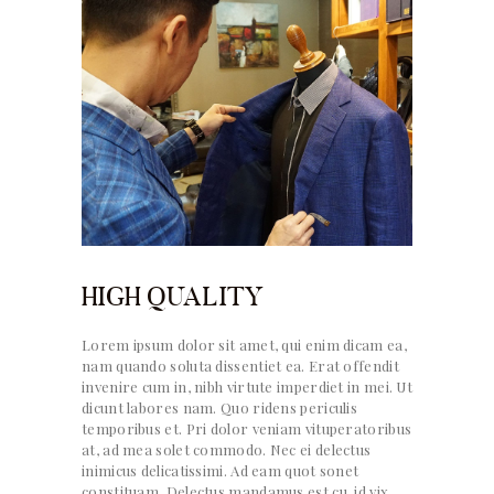
HIGH QUALITY
Lorem ipsum dolor sit amet, qui enim dicam ea,
nam quando soluta dissentiet ea. Erat offendit
invenire cum in, nibh virtute imperdiet in mei. Ut
dicunt labores nam. Quo ridens periculis
temporibus et. Pri dolor veniam vituperatoribus
at, ad mea solet commodo. Nec ei delectus
inimicus delicatissimi. Ad eam quot sonet
constituam. Delectus mandamus est cu, id vix